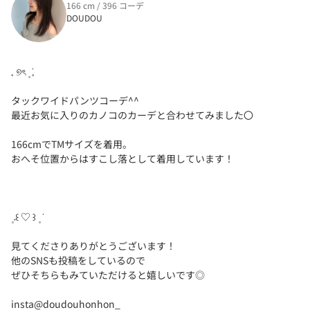
166 cm / 396 コーデ
DOUDOU
𓈒 ୭ৎ ۪ ݁ 𓈒
タックワイドパンツコーデ^^
最近お気に入りのカノコのカーデと合わせてみました〇
166cmでTMサイズを着用。
おへそ位置からはすこし落として着用しています！
۪ 𝅄 ꒰ ♡ ꒱ ۪ ݁
見てくださりありがとうございます！
他のSNSも投稿をしているので
ぜひそちらもみていただけると嬉しいです◎
insta@doudouhonhon_