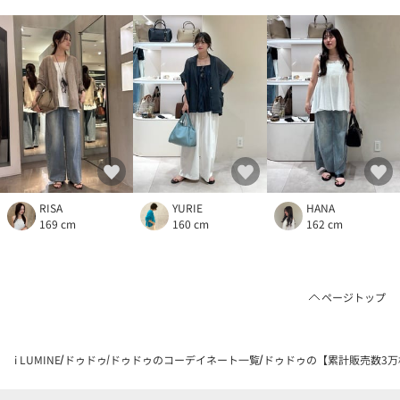
RISA
YURIE
HANA
169 cm
160 cm
162 cm
ページトップ
i LUMINE
ドゥドゥ
ドゥドゥのコーデイネート一覧
ドゥドゥの【累計販売数3万枚