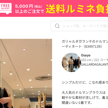
ガリャルダガランテのドルマン
ーディネート（83497139）
Osayo
162 cm / 221 コー
GALLARDAGALAN
シンプルだけど、こなれ感あ
大人気のドルマンブラウスは
軽やかな素材が涼しげで、着
間違いない1着です。