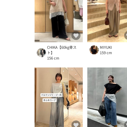
CHIKA【60kg骨ス
MIYUKI
ト】
159 cm
156 cm