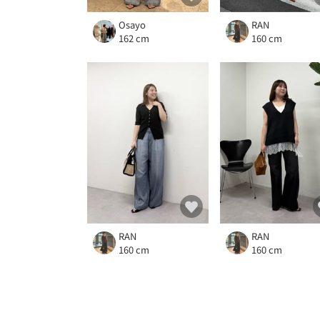
Osayo
RAN
162 cm
160 cm
RAN
RAN
160 cm
160 cm