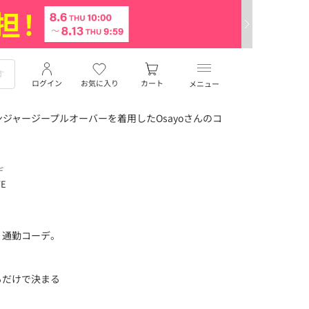
ログイン
お気に入り
カート
メニュー
ジャージープルオーバーを着用したOsayoさんのコ
デ
TE
り通勤コーデ。
るだけで決まる