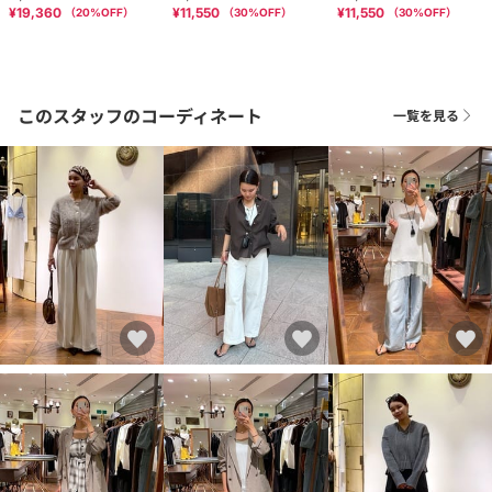
¥19,360
¥11,550
¥11,550
（
20
%OFF）
（
30
%OFF）
（
30
%OFF）
このスタッフのコーディネート
一覧を見る