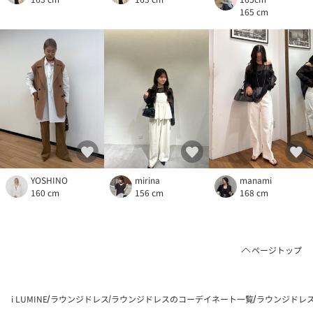
165 cm
YOSHINO
mirina
manami
160 cm
156 cm
168 cm
ページトップ
i LUMINE
ラウンジドレス
ラウンジドレスのコーデイネート一覧
ラウンジドレスの