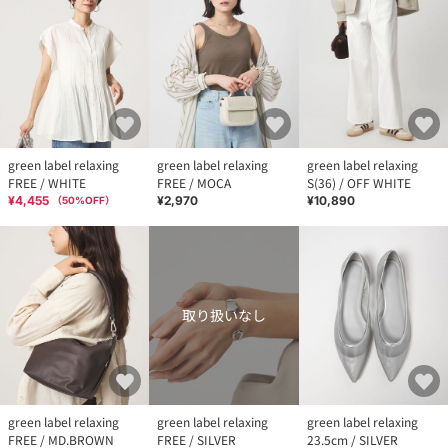
green label relaxing
green label relaxing
green label relaxing
FREE / WHITE
FREE / MOCA
S(36) / OFF WHITE
¥4,455
¥2,970
¥10,890
（
50
%OFF）
取り扱いなし
green label relaxing
green label relaxing
green label relaxing
FREE / MD.BROWN
FREE / SILVER
23.5cm / SILVER