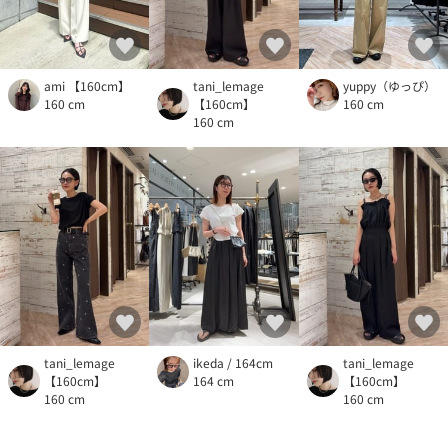
ami 【160cm】
tani_lemage
yuppy（ゆっぴ）
160 cm
【160cm】
160 cm
160 cm
tani_lemage
ikeda / 164cm
tani_lemage
【160cm】
164 cm
【160cm】
160 cm
160 cm