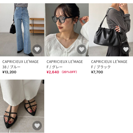
CAPRICIEUX LE'MAGE
CAPRICIEUX LE'MAGE
CAPRICIEUX LE'MAGE
38 / ブルー
F / グレー
F / ブラック
¥13,200
¥2,640
¥7,700
（
20
%OFF）