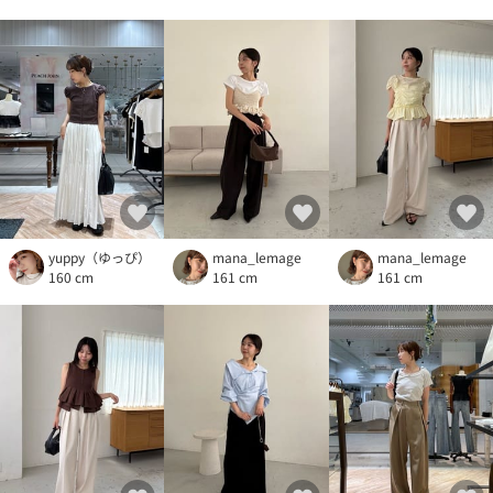
yuppy（ゆっぴ）
mana_lemage
mana_lemage
160 cm
161 cm
161 cm