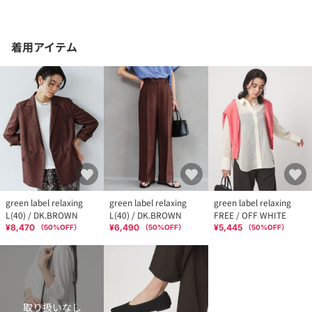
着用アイテム
green label relaxing
green label relaxing
green label relaxing
L(40) / DK.BROWN
L(40) / DK.BROWN
FREE / OFF WHITE
¥8,470
¥6,490
¥5,445
（
50
%OFF）
（
50
%OFF）
（
50
%OFF）
取り扱いなし