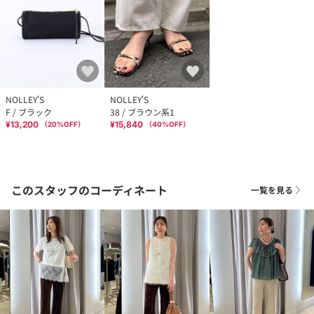
NOLLEY'S
NOLLEY'S
F / ブラック
38 / ブラウン系1
¥13,200
¥15,840
（
20
%OFF）
（
40
%OFF）
このスタッフのコーディネート
一覧を見る