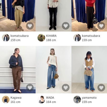
komatsubara
KIHARA
komatsubara
159 cm
188 cm
159 cm
Kagawa
WADA
yamamoto
161 cm
164 cm
159 cm