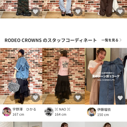
RODEO CROWNS
のスタッフコーディネート
一覧を見る
宇野澤 ひかる
⌘ NAO ⌘
伊藤瑠依
167 cm
164 cm
150 cm