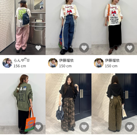
らん💜ྀི🐰
伊藤瑠依
伊藤瑠依
156 cm
150 cm
150 cm