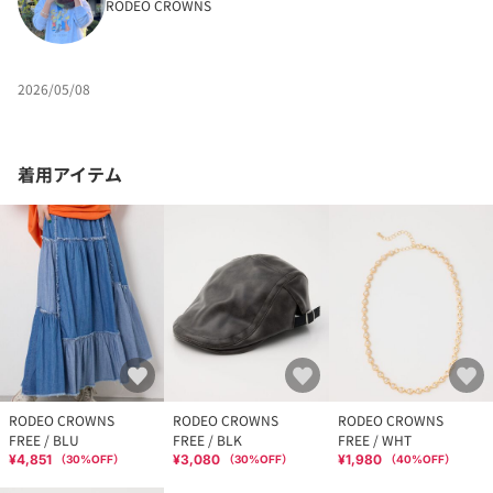
RODEO CROWNS
2026/05/08
着用アイテム
RODEO CROWNS
RODEO CROWNS
RODEO CROWNS
FREE / BLU
FREE / BLK
FREE / WHT
¥4,851
¥3,080
¥1,980
（
30
%OFF）
（
30
%OFF）
（
40
%OFF）