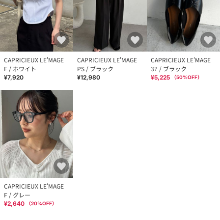
CAPRICIEUX LE'MAGE
CAPRICIEUX LE'MAGE
CAPRICIEUX LE'MAGE
F / ホワイト
PS / ブラック
37 / ブラック
¥7,920
¥12,980
¥5,225
（
50
%OFF）
CAPRICIEUX LE'MAGE
F / グレー
¥2,640
（
20
%OFF）