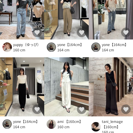
yuppy（ゆっぴ）
yone【164cm】
yone【164cm】
160 cm
164 cm
164 cm
yone【164cm】
ami 【160cm】
tani_lemage
164 cm
160 cm
【160cm】
160 cm