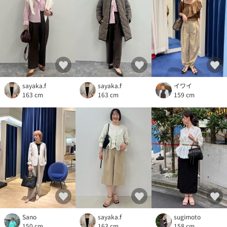
sayaka.f
sayaka.f
イワイ
163 cm
163 cm
159 cm
Sano
sayaka.f
sugimoto
150 cm
163 cm
158 cm