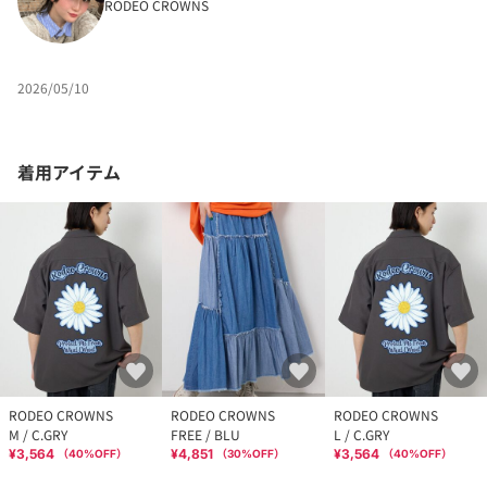
RODEO CROWNS
2026/05/10
着用アイテム
RODEO CROWNS
RODEO CROWNS
RODEO CROWNS
M / C.GRY
FREE / BLU
L / C.GRY
¥3,564
¥4,851
¥3,564
（
40
%OFF）
（
30
%OFF）
（
40
%OFF）