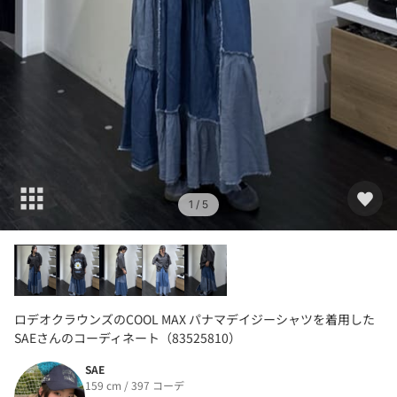
1
/ 5
ロデオクラウンズのCOOL MAX パナマデイジーシャツを着用した
SAEさんのコーディネート（83525810）
SAE
159 cm / 397 コーデ