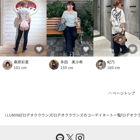
桑原彩夏
多田 美沙希
紀乃
161 cm
159 cm
160 cm
ページトップ
i LUMINE
ロデオクラウンズ
ロデオクラウンズのコーデイネート一覧
ロデオクラ