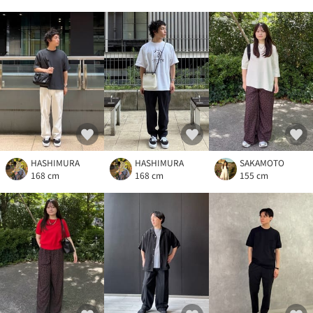
HASHIMURA
HASHIMURA
SAKAMOTO
168 cm
168 cm
155 cm