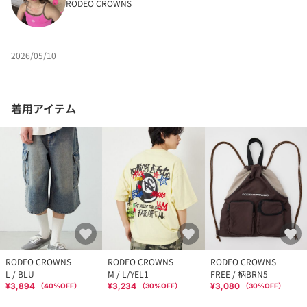
RODEO CROWNS
2026/05/10
着用アイテム
RODEO CROWNS
RODEO CROWNS
RODEO CROWNS
L / BLU
M / L/YEL1
FREE / 柄BRN5
¥3,894
¥3,234
¥3,080
（
40
%OFF）
（
30
%OFF）
（
30
%OFF）