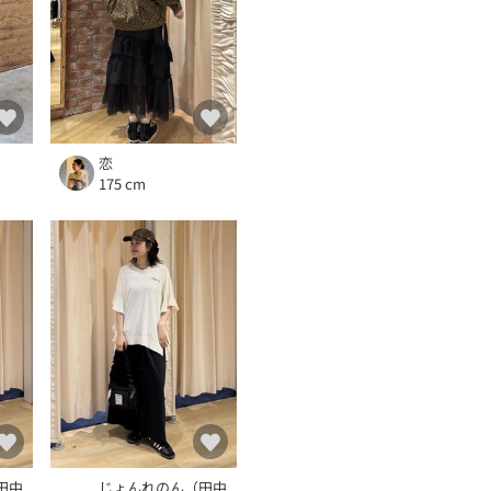
恋
175 cm
田中
じょんれのん（田中