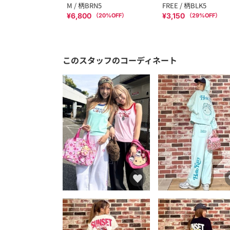
M / 柄BRN5
FREE / 柄BLK5
¥6,800
¥3,150
（
20
%OFF）
（
29
%OFF）
このスタッフのコーディネート