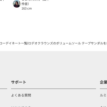
伶音）
163 cm
コーデイネート一覧
ロデオクラウンズのボリュームソール テープサンダルを着
サポート
企
よくある質問
ルミ