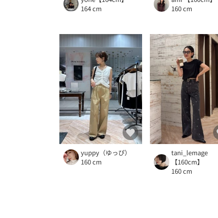
164 cm
160 cm
yuppy（ゆっぴ）
tani_lemage
160 cm
【160cm】
160 cm