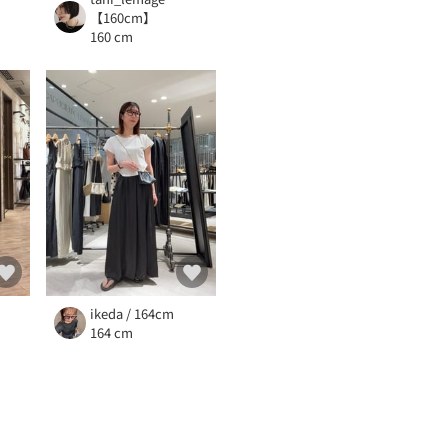
【160cm】
160 cm
ikeda / 164cm
164 cm