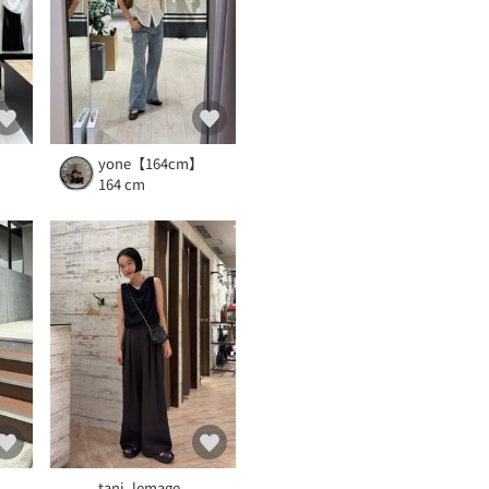
yone【164cm】
164 cm
tani_lemage