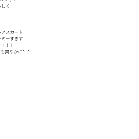
らしく
レアスカート
ーミーすぎず
す！！！
も爽やかに^_^