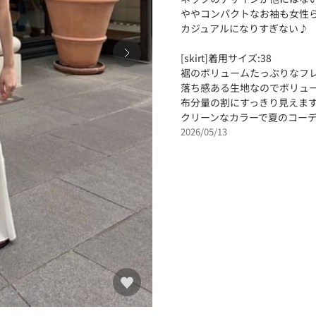
ややコンパクトなお袖も女性
カジュアルになりすぎない♪
[skirt]着用サイズ:38
裾のボリュームたっぷりなフ
落ち感ある生地なのでボリュ
布分量の割にすっきり見えま
クリーンなカラーで夏のコーデ
2026/05/13