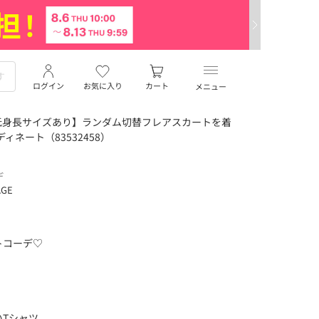
ログイン
お気に入り
カート
メニュー
低身長サイズあり】ランダム切替フレアスカートを着
ディネート（83532458）
デ
AGE
トコーデ♡
Tシャツ