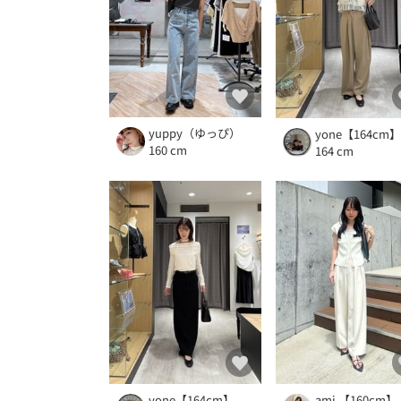
yuppy（ゆっぴ）
yone【164cm】
160 cm
164 cm
yone【164cm】
ami 【160cm】