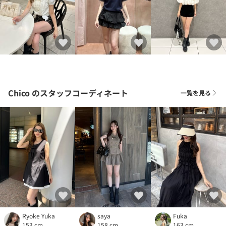
Chico
のスタッフコーディネート
一覧を見る
Ryoke Yuka
Fuka
saya
153 cm
163 cm
158 cm