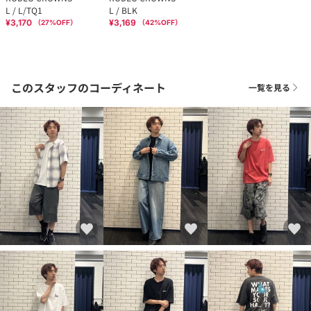
L / L/TQ1
L / BLK
¥3,170
¥3,169
（
27
%OFF）
（
42
%OFF）
このスタッフのコーディネート
一覧を見る