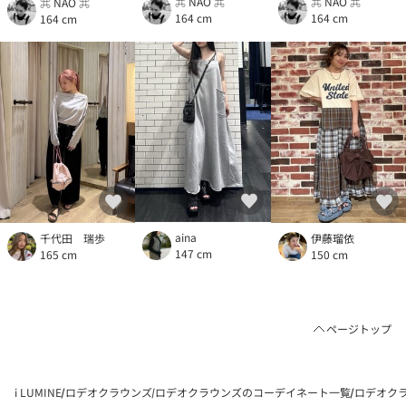
⌘ NAO ⌘
⌘ NAO ⌘
⌘ NAO ⌘
164 cm
164 cm
164 cm
aina
千代田 瑞歩
伊藤瑠依
147 cm
165 cm
150 cm
ページトップ
i LUMINE
ロデオクラウンズ
ロデオクラウンズのコーデイネート一覧
ロデオクラ