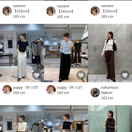
nanami
nanami
nanami
【165cm】
【165cm】
【165cm】
165 cm
165 cm
165 cm
yuppy（ゆっぴ）
yuppy（ゆっぴ）
nakamura
160 cm
160 cm
hidemi
163 cm