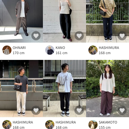
OHNARI
KANO
HASHIMURA
170 cm
161 cm
168 cm
HASHIMURA
HASHIMURA
SAKAMOTO
168 cm
168 cm
155 cm