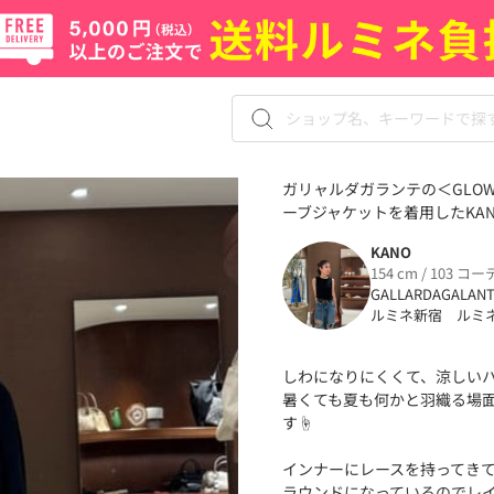
ガリャルダガランテの＜GLO
ーブジャケットを着用したKAN
KANO
154 cm / 103 コー
GALLARDAGALAN
ルミネ新宿 ルミ
しわになりにくくて、涼しい
暑くても夏も何かと羽織る場
す☝️
インナーにレースを持ってき
ラウンドになっているのでレ