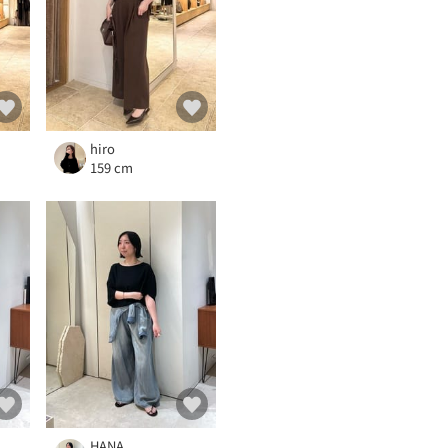
hiro
159 cm
HANA