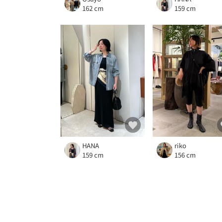
162 cm
159 cm
HANA
riko
159 cm
156 cm