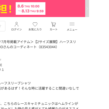
ログイン
お気に入り
カート
メニュー
W 7月号掲載アイテム＞【2サイズ展開】ハーフスリ
Oさんのコーディネート（83543044）
デ
TE
ネ１
ハーフスリーブシャツ
面があるはず！そんな時に活躍すること間違いなしで
て、こちらのレースキャミチュニックはヘムラインが
イヤードした時の見え感がとても綺麗なのがオススメ