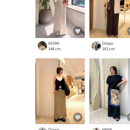
AYUMI
Osayo
148 cm
162 cm
Osayo
HANA