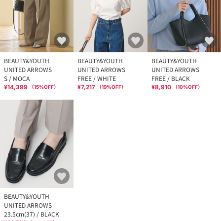
BEAUTY&YOUTH
BEAUTY&YOUTH
BEAUTY&YOUTH
UNITED ARROWS
UNITED ARROWS
UNITED ARROWS
S / MOCA
FREE / WHITE
FREE / BLACK
¥14,399
¥7,217
¥8,910
（
15
%OFF）
（
19
%OFF）
（
10
%OFF）
BEAUTY&YOUTH
UNITED ARROWS
23.5cm(37) / BLACK