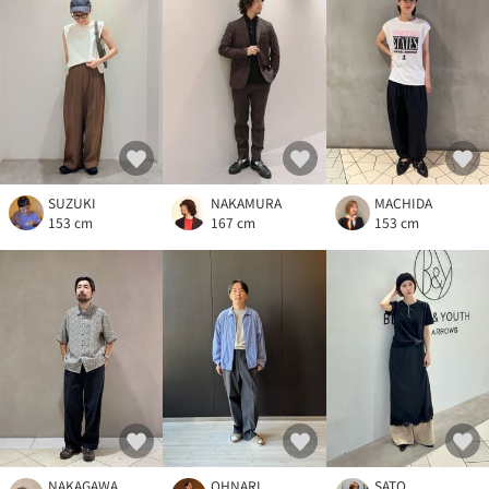
SUZUKI
NAKAMURA
MACHIDA
153 cm
167 cm
153 cm
NAKAGAWA
OHNARI
SATO