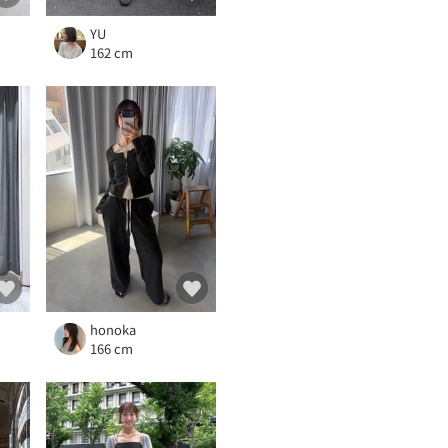
YU
162 cm
honoka
166 cm