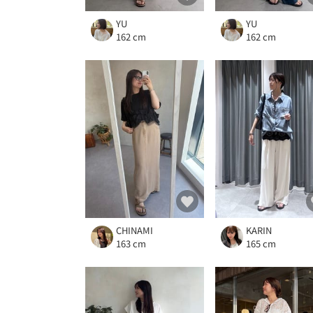
YU
YU
162 cm
162 cm
CHINAMI
KARIN
163 cm
165 cm