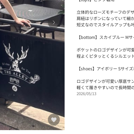
立体的なローズモチーフのデ
肩紐はリボンになっていて細
短丈なのでスタイルアップも
【bottom】スカイブルー M
ポケットのロゴデザインが可
程よくピタッとくるシルエッ
【shoes】アイボリー Sサイ
ロゴデザインが可愛い厚底サ
軽くて履きやすいので長時間
2026/05/13