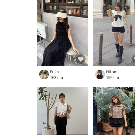
Fuka
Hitomi
163 cm
156 cm