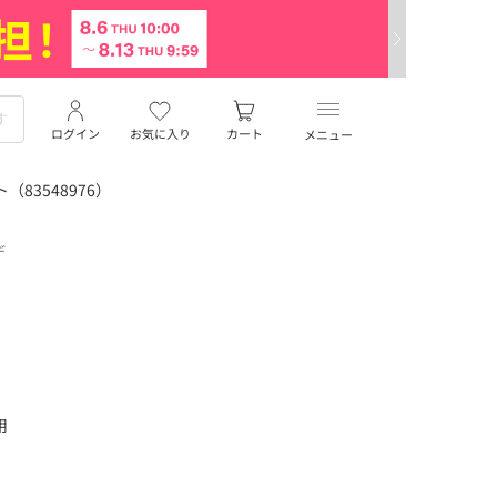
ログイン
お気に入り
カート
メニュー
（83548976）
デ
用