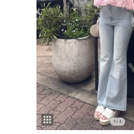
1
/ 4