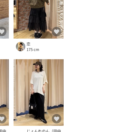
恋
175 cm
田中
じょんれのん（田中