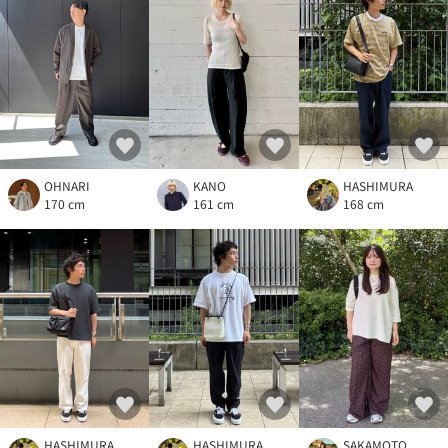
OHNARI
KANO
HASHIMURA
170 cm
161 cm
168 cm
HASHIMURA
HASHIMURA
SAKAMOTO