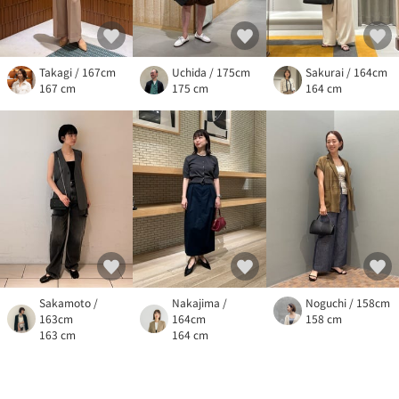
Takagi / 167cm
Uchida / 175cm
Sakurai / 164cm
167 cm
175 cm
164 cm
Sakamoto /
Nakajima /
Noguchi / 158cm
163cm
164cm
158 cm
163 cm
164 cm