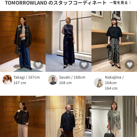
TOMORROWLAND
のスタッフコーディネート
一覧を見る
Takagi / 167cm
Sasaki / 168cm
Nakajima /
167 cm
168 cm
164cm
164 cm