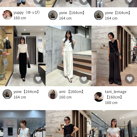
yuppy（ゆっぴ）
yone【164cm】
yone【164cm】
160 cm
164 cm
164 cm
yone【164cm】
ami 【160cm】
tani_lemage
164 cm
160 cm
【160cm】
160 cm