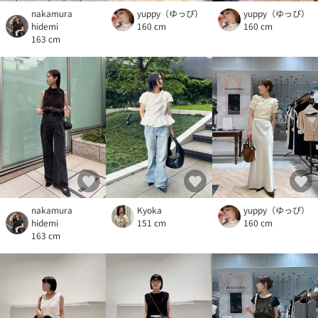
nakamura
yuppy（ゆっぴ）
yuppy（ゆっぴ）
hidemi
160 cm
160 cm
163 cm
nakamura
Kyoka
yuppy（ゆっぴ）
hidemi
151 cm
160 cm
163 cm