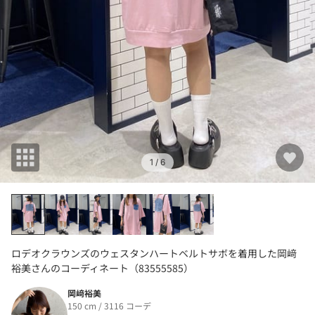
1
/ 6
ロデオクラウンズのウェスタンハートベルトサボを着用した岡﨑
裕美さんのコーディネート（83555585）
岡﨑裕美
150 cm / 3116 コーデ