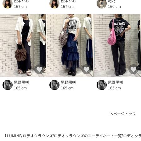
松本りお
松本りお
紀乃
167 cm
167 cm
160 cm
尾野陽咲
尾野陽咲
尾野陽咲
165 cm
165 cm
165 cm
ページトップ
i LUMINE
ロデオクラウンズ
ロデオクラウンズのコーデイネート一覧
ロデオクラ