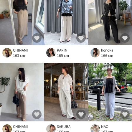
CHINAMI
KARIN
honoka
163 cm
165 cm
166 cm
CHINAMI
NAO
SAKURA
163 cm
162 cm
166 cm