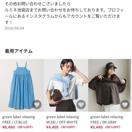
その他お問い合わせございましたら
ルミネ池袋店までお問い合わせをお待ちしております。プロフィ
ールにあるインスタグラムからもアカウントをご覧いただけま
す！
2026/06/04
着用アイテム
green label relaxing
green label relaxing
green label relaxing
FREE / LT.BLUE
M(38) / OFF WHITE
FREE / DK.GRAY
¥6,490
¥4,455
¥5,445
（
50
%OFF）
（
10
%OFF）
（
50
%OFF）