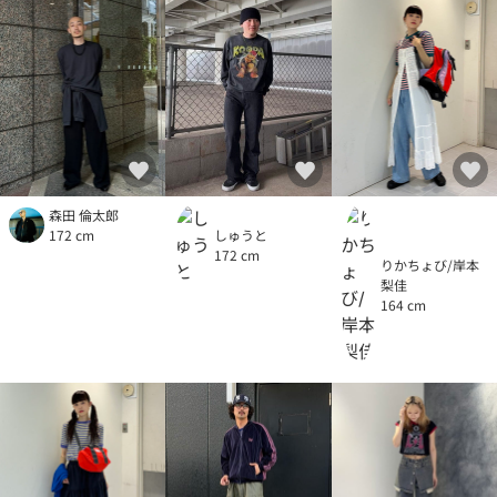
森田 倫太郎
172 cm
しゅうと
172 cm
りかちょび/岸本
梨佳
164 cm