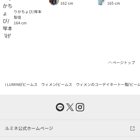
162 cm
165 cm
りかちょび/岸本
梨佳
164 cm
ページトップ
i LUMINE
ビームス ウィメン
ビームス ウィメンのコーデイネート一覧
ビーム
ルミネ公式ホームページ