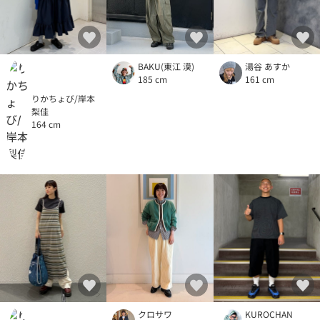
BAKU(東江 漠)
湯谷 あすか
185 cm
161 cm
りかちょび/岸本
梨佳
164 cm
クロサワ
KUROCHAN