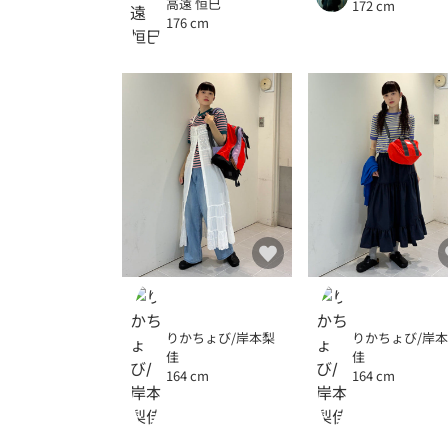
高遠 恒巳
172 cm
176 cm
りかちょび/岸本梨
りかちょび/岸
佳
佳
164 cm
164 cm