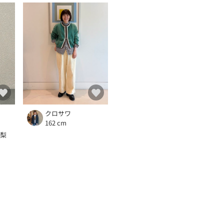
クロサワ
162 cm
本梨