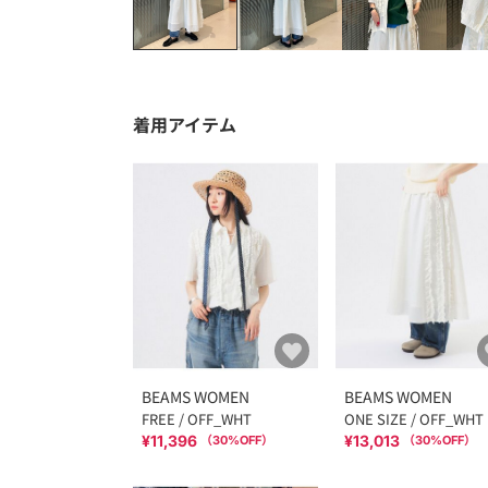
着用アイテム
BEAMS WOMEN
BEAMS WOMEN
FREE / OFF_WHT
ONE SIZE / OFF_WHT
¥11,396
¥13,013
（
30
%OFF）
（
30
%OFF）