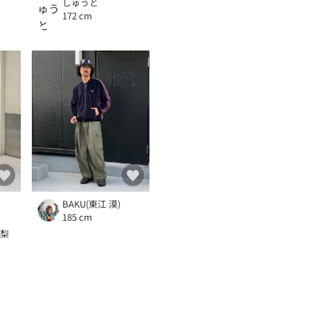
しゅうと
172 cm
BAKU(東江 漠)
185 cm
本梨