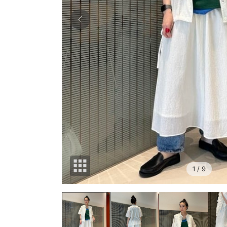
1
/ 9