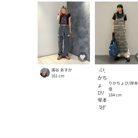
湯谷 あすか
161 cm
りかちょび/岸
佳
164 cm