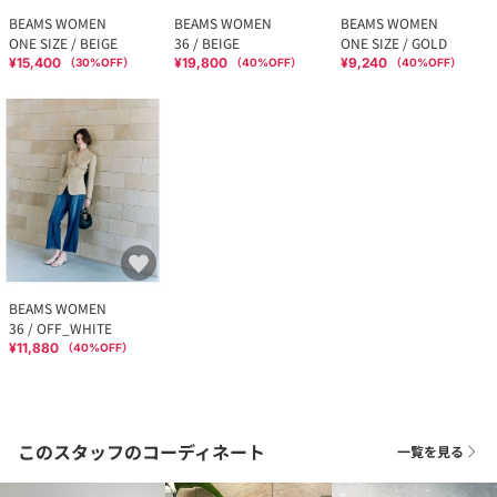
BEAMS WOMEN
BEAMS WOMEN
BEAMS WOMEN
ONE SIZE / BEIGE
36 / BEIGE
ONE SIZE / GOLD
¥15,400
¥19,800
¥9,240
（
30
%OFF）
（
40
%OFF）
（
40
%OFF）
BEAMS WOMEN
36 / OFF_WHITE
¥11,880
（
40
%OFF）
このスタッフのコーディネート
一覧を見る