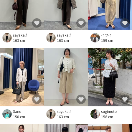
sayaka.f
sayaka.f
イワイ
163 cm
163 cm
159 cm
Sano
sayaka.f
sugimoto
150 cm
163 cm
158 cm