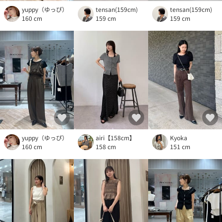
yuppy（ゆっぴ）
tensan(159cm)
tensan(159cm)
160 cm
159 cm
159 cm
yuppy（ゆっぴ）
airi【158cm】
Kyoka
160 cm
158 cm
151 cm