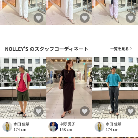
NOLLEY'S
のスタッフコーディネート
一覧を見る
水田 佳希
中野 愛子
水田 佳希
174 cm
158 cm
174 cm