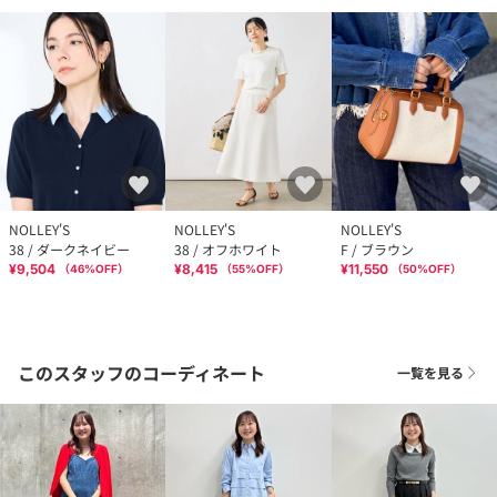
NOLLEY'S
NOLLEY'S
NOLLEY'S
38 / ダークネイビー
38 / オフホワイト
F / ブラウン
¥9,504
¥8,415
¥11,550
（
46
%OFF）
（
55
%OFF）
（
50
%OFF）
このスタッフのコーディネート
一覧を見る