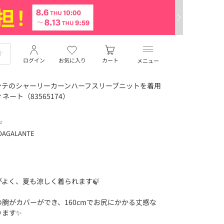
ログイン
お気に入り
カート
メニュー
ンテのシャーリーカーンハーフスリーブニットを着用
ネート（83565174）
デ
DAGALANTE
よく、夏も涼しく着られます🍃
腕がカバーができ、160cmでお尻にかかる丈感な
ます✨️