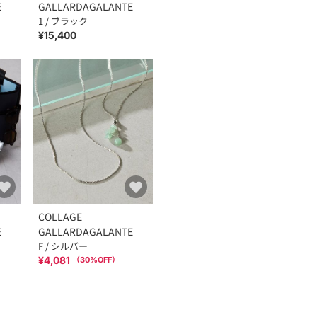
E
GALLARDAGALANTE
1 / ブラック
¥15,400
COLLAGE
E
GALLARDAGALANTE
F / シルバー
¥4,081
（
30
%OFF）