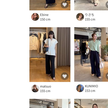
Ebine
りさち
150 cm
155 cm
KUNIMIO
matsuo
153 cm
155 cm