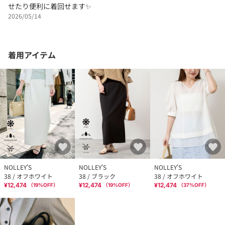
せたり便利に着回せます✨
2026/05/14
着用アイテム
NOLLEY'S
NOLLEY'S
NOLLEY'S
38 / オフホワイト
38 / ブラック
38 / オフホワイト
¥12,474
¥12,474
¥12,474
（
19
%OFF）
（
19
%OFF）
（
37
%OFF）