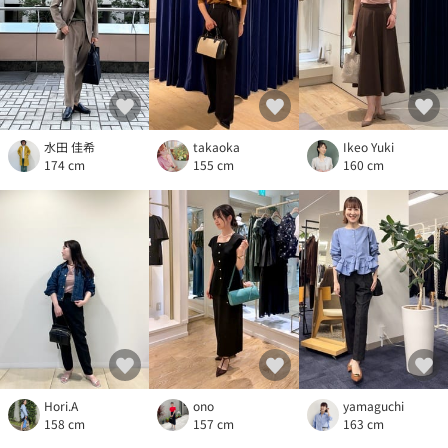
水田 佳希
takaoka
Ikeo Yuki
174 cm
155 cm
160 cm
Hori.A
ono
yamaguchi
158 cm
157 cm
163 cm