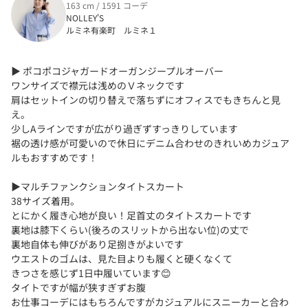
163 cm / 1591 コーデ
NOLLEY'S
ルミネ有楽町 ルミネ１
▶︎ ポコポコジャガードオーガンジープルオーバー
ワンサイズで襟元は浅めのＶネックです
肩はセットインの切り替えで落ちずにオフィスでもきちんと見
え。
少しAラインですが広がり過ぎずすっきりしています
裾の透け感が可愛いので休日にデニム合わせのきれいめカジュア
ルもおすすめです！
▶︎マルチファンクションタイトスカート
38サイズ着用。
とにかく履き心地が良い！足首丈のタイトスカートです
裏地は膝下くらい(後ろのスリットから出ない位)の丈で
裏地自体も伸びがあり足捌きがよいです
ウエストのゴムは、見た目よりも履くと硬くなくて
きつさを感じず1日中履いています😊
タイトですが幅が狭すぎずお腹
お仕事コーデにはもちろんですがカジュアルにスニーカーと合わ