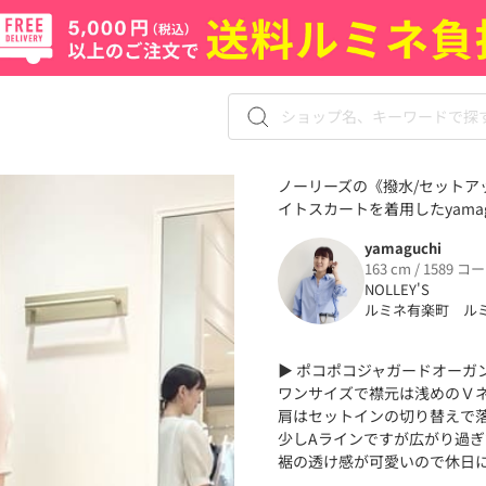
ノーリーズの《撥水/セット
イトスカートを着用したyamag
yamaguchi
163 cm / 1589 コ
NOLLEY'S
ルミネ有楽町 ル
▶︎ ポコポコジャガードオー
ワンサイズで襟元は浅めのＶ
肩はセットインの切り替えで
少しAラインですが広がり過
裾の透け感が可愛いので休日