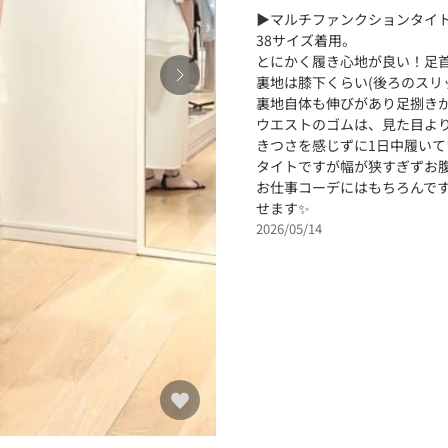
▶︎マルチファンクションタイ
38サイズ着用。
とにかく履き心地が良い！足
裏地は膝下くらい(後ろのスリ
裏地自体も伸びがあり足捌き
ウエストのゴムは、見た目よ
きつさを感じずに1日中履いて
タイトですが幅が狭すぎずお
お仕事コーデにはもちろんで
せます✨
2026/05/14