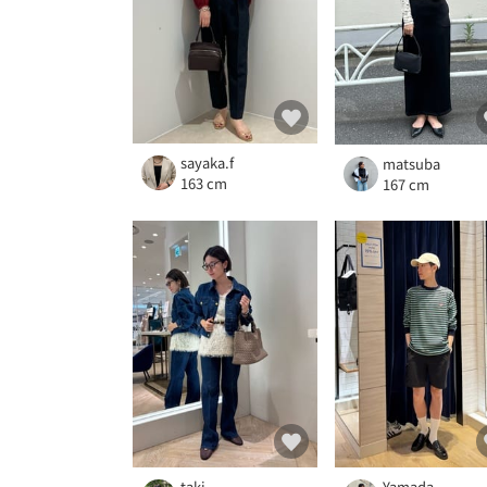
sayaka.f
matsuba
163 cm
167 cm
taki
Yamada