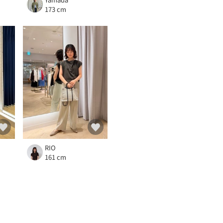
173 cm
RIO
161 cm