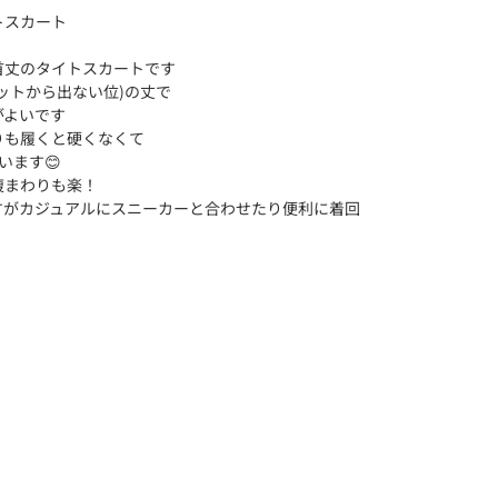
トスカート
首丈のタイトスカートです
ットから出ない位)の丈で
がよいです
りも履くと硬くなくて
います😊
腹まわりも楽！
すがカジュアルにスニーカーと合わせたり便利に着回