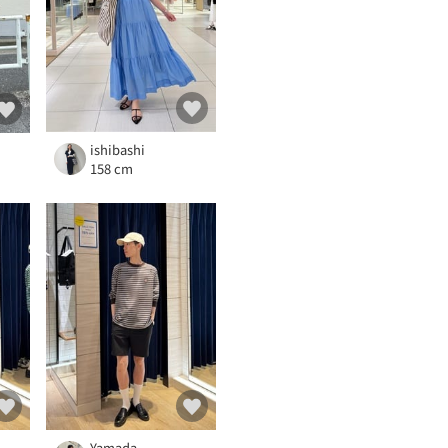
ishibashi
158 cm
Yamada