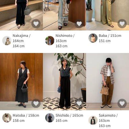
Nakajima /
Nishimoto /
Baba / 151cm
164cm
163cm
151 cm
164 cm
163 cm
Matoba / 158cm
Shishido / 165cm
Sakamoto /
158 cm
165 cm
163cm
163 cm