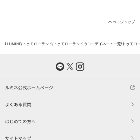
ページトップ
i LUMINE
トゥモローランド
トゥモローランドのコーデイネート一覧
トゥモロー
ルミネ公式ホームページ
よくある質問
はじめての方へ
サイトマップ