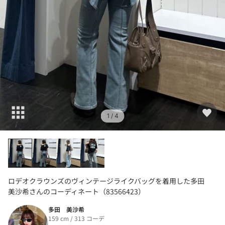
1
/ 4
ロデオクラウンズのヴィンテージライクバッグを着用した多田
美沙希さんのコーディネート（83566423）
多田 美沙希
159 cm / 313 コーデ