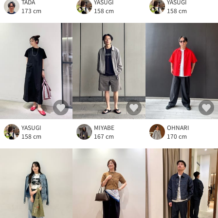
TADA
YASUGI
YASUGI
173 cm
158 cm
158 cm
YASUGI
MIYABE
OHNARI
158 cm
167 cm
170 cm