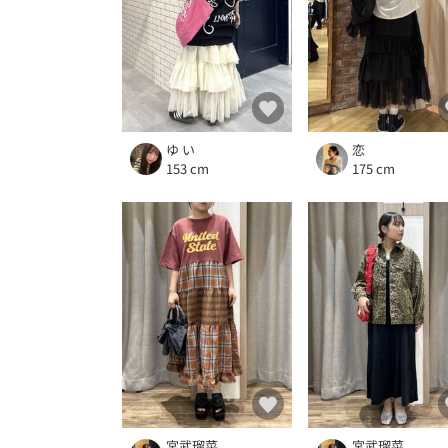
ゆ い
恋
153 cm
175 cm
宮武瑠菜
宮武瑠菜