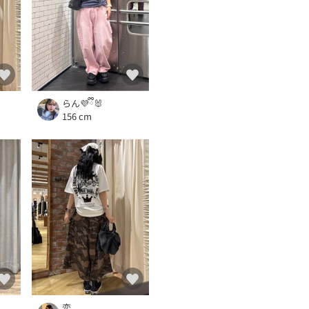
らん💜ྀི🐰
156 cm
恋