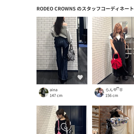
RODEO CROWNS
のスタッフコーディネート
aina
らん💜ྀི🐰
147 cm
156 cm