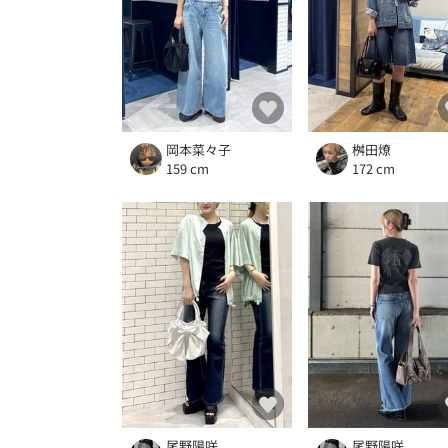
岡本菜々子
桝田燎
159 cm
172 cm
尾野陽咲
尾野陽咲