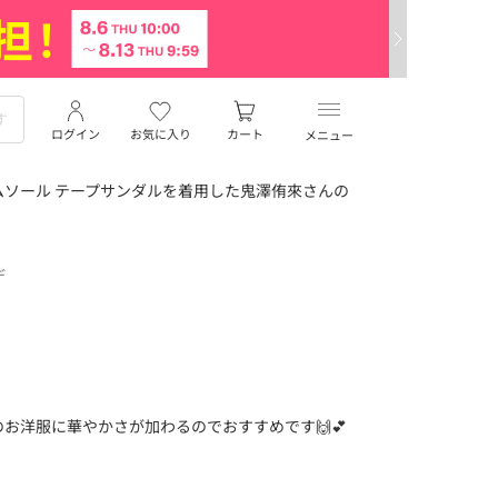
ログイン
お気に入り
カート
メニュー
ソール テープサンダルを着用した鬼澤侑來さんの
デ
お洋服に華やかさが加わるのでおすすめです🙌💕