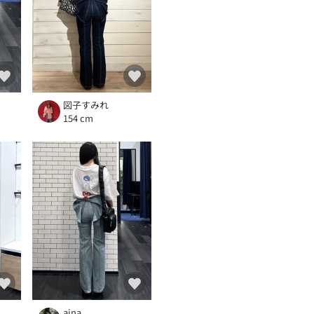
図子すみれ
154 cm
aina