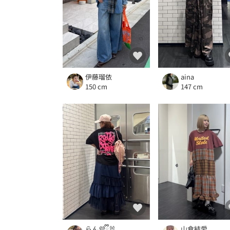
伊藤瑠依
aina
150 cm
147 cm
らん💜ྀི🐰
山倉結愛