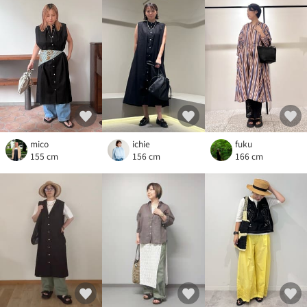
mico
ichie
fuku
155 cm
156 cm
166 cm