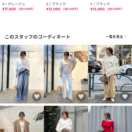
0 / グレージュ
0 / ブラック
F / ブラック
¥17,600
¥13,090
¥13,860
（
50
%OFF）
（
30
%OFF）
（
30
%OFF）
このスタッフのコーディネート
一覧を見る