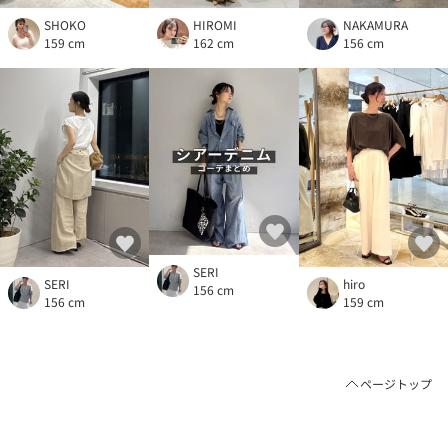
SHOKO
HIROMI
NAKAMURA
159 cm
162 cm
156 cm
SERI
SERI
hiro
156 cm
156 cm
159 cm
ページトップ