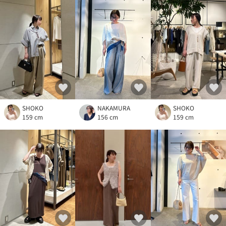
SHOKO
NAKAMURA
SHOKO
159 cm
156 cm
159 cm