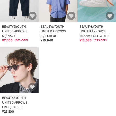
BEAUTY&YOUTH
BEAUTY&YOUTH
BEAUTY&YOUTH
UNITED ARROWS
UNITED ARROWS
UNITED ARROWS
M / NAVY
L / LT.BLUE
26.5cm / OFF WHITE
¥11,165
¥16,940
¥13,585
（
30
%OFF）
（
35
%OFF）
BEAUTY&YOUTH
UNITED ARROWS
FREE / OLIVE
¥23,100